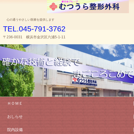
心の通うやさしい医療を提供します
TEL.045-791-3762
〒236-0031 横浜市金沢区六浦5-1-11
ＨＯＭＥ
おしらせ
院内設備