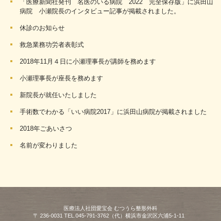
「医療新聞社発刊 名医のいる病院 2022 完全保存版」に浜田山
病院 小瀬院長のインタビュー記事が掲載されました。
休診のお知らせ
救急業務功労者表彰式
2018年11月４日に小瀬理事長が講師を務めます
小瀬理事長が座長を務めます
新院長が就任いたしました
手術数でわかる「いい病院2017」に浜田山病院が掲載されました
2018年ごあいさつ
名前が変わりました
医療法人社団愛宝会 むつうら整形外科
〒 236-0031 TEL.045-791-3762（代）横浜市金沢区六浦5-1-11